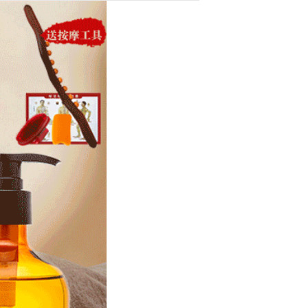
效舒緩肌膚不適、舒緩肌膚壓力、舒緩疲勞緩解酸痛、放鬆身心促
搜尋
搜
尋