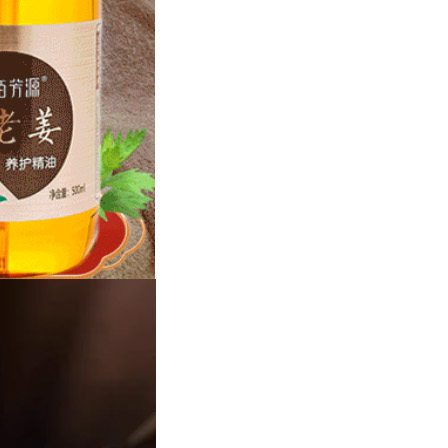
按
疲
SPA舒壓按摩精油
、
全身放鬆按摩精油配方
刮痧按摩油推薦
夠
刮痧精油哪裡買
壓力緩解全身按摩油
人
屈臣氏按摩油推薦
按摩可以用什麼精油
按摩用精油推薦
按摩精油哪裡買
有效緩解疲勞按摩油
有效舒緩疲勞精油推薦
有機舒筋活絡油
生薑按摩油功效
生薑按摩油推薦
生薑精油哪裡買
生薑精油禁忌
發熱開背按摩精油
純薑暖膚按摩油
經絡按摩油推薦