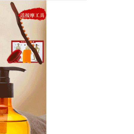
效舒緩肌膚不適、舒緩肌膚壓力、舒緩疲勞緩解酸痛、放鬆身心促
搜尋
搜
尋
頸