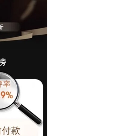
緩解肌肉痠痛精油推薦
美容院專用按摩油
老薑植萃按摩精油
肩頸痠痛按摩油
舒壓推拿按摩油推薦
舒筋活骨按摩精油
舒緩肌肉痠痛精油及配方
艾草生薑精油功效
身體按摩精油推薦
近期文章
跟大象腿和小腿肌說再見！推拿精油簡單推拿重
現纖細輕巧美腿
辦公室族群的肩頸救星，經絡按摩油隨時找回好
狀態
運動過後的肌肉排酸黄金期，交給純天然推拿精
油徹底修復
揮別初老僵硬感！全身按摩油幫你找回二十歲的