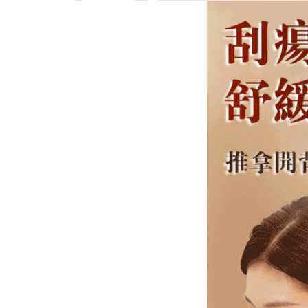
佰芳源老姜養護精油專賣店
老姜養護精油為萃取生薑精油，美容院專用的刮痧開背、推拿S
進血液循環的有機舒筋活絡油。
肩頸痠痛按摩油
你有沒覺得工作久了，什麼毛病都會找上你！現代