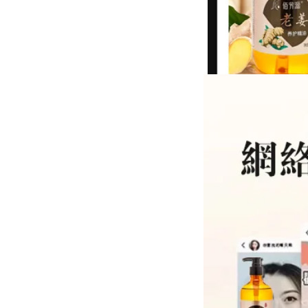
2024 年 7 月
2024 年 6 月
2024 年 5 月
2024 年 4 月
2024 年 3 月
2024 年 2 月
2024 年 1 月
分類
SPA按摩油
全身按摩油
按摩油推薦
按摩精油
推拿精油
生薑精油
經絡按摩油
舒壓按摩油
舒緩疲勞按摩油