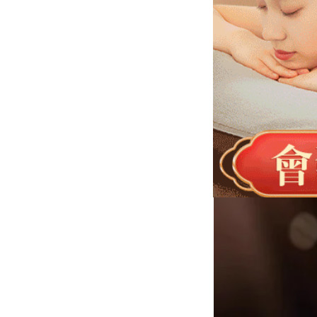
痠痛，還有可能有精神上的壓力與焦慮，在財富自
摩油
相對溫和，不會讓人有劇烈的疼痛感，加上特
勞感，讓身體、心靈得到充分的休息。
肩頸痠痛按
失眠等心靈問題的人，有深層放鬆身心之效。
長時間的電腦前工作讓你的肩頸痠痛，
推薦肩頸痠
有效的緩解肌肉不適。除此之外還有舒緩壓力、放
手一瓶的萬用必備精油！
彙整
2026 年 8 月
2026 年 7 月
2026 年 6 月
2026 年 5 月