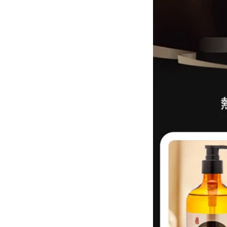
2026 年 4 月
2026 年 3 月
2026 年 2 月
2026 年 1 月
2025 年 12 月
2025 年 11 月
2025 年 10 月
2025 年 9 月
2025 年 8 月
2025 年 7 月
2025 年 6 月
2025 年 5 月
2025 年 4 月
2025 年 3 月
2025 年 2 月
2025 年 1 月
2024 年 12 月
2024 年 11 月
2024 年 10 月
2024 年 9 月
2024 年 8 月